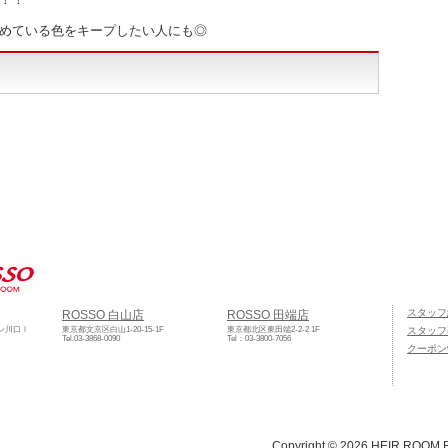
めている色をキープしたい人にも◎
スタッフ
ROSSO 白山店
ROSSO 田端店
ゾン川口Ⅰ
東京都文京区白山1-20-15-1F
東京都北区東田端2-2-2 1F
スタッフ
Tel.03-3868-0090
Tel：03-3800-7056
クーポン
Copyright © 2026 HEIR ROOM R