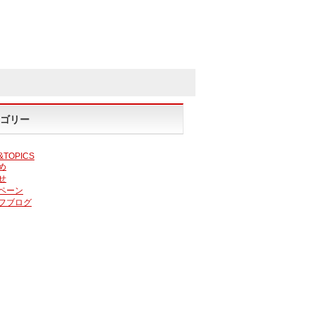
ゴリー
&TOPICS
め
せ
ペーン
フブログ