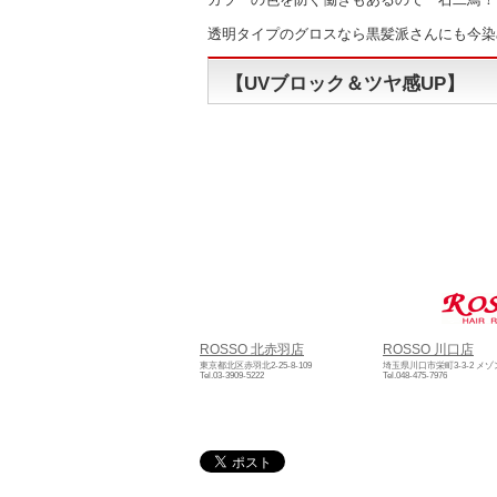
透明タイプのグロスなら黒髪派さんにも今染
【UVブロック＆ツヤ感UP】
ROSSO 北赤羽店
ROSSO 川口店
東京都北区赤羽北2-25-8-109
埼玉県川口市栄町3-3-2 メ
Tel.03-3909-5222
Tel.048-475-7976