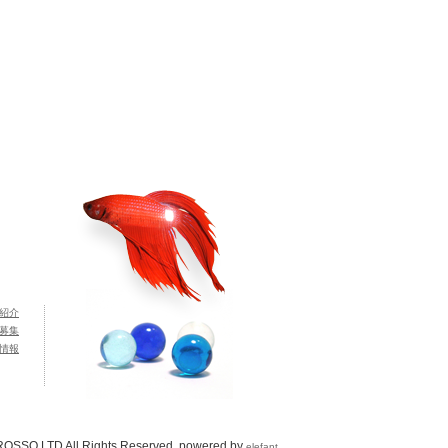
紹介
募集
情報
OSSO.LTD All Rights Reserved. powered by
elefant