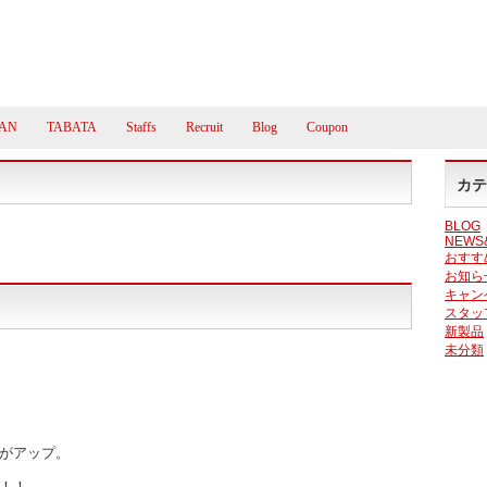
AN
TABATA
Staffs
Recruit
Blog
Coupon
カテ
BLOG
NEWS
おすす
お知ら
キャン
スタッ
新製品
未分類
がアップ。
！！