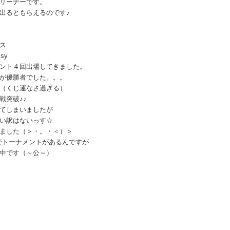
ーナーです。
るともらえるのです♪
l
ス
y
ト４回出場してきました。
勝者でした。。。
なさ過ぎる）
破♪♪
まいましたが
はないっす☆
（＞・。・＜）＞
yでトーナメントがあるんですが
（～公～）