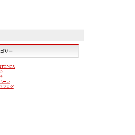
ゴリー
&TOPICS
め
せ
ペーン
フブログ