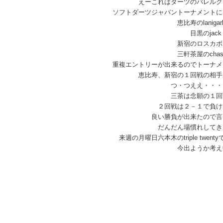
えーこれはダーツのバレルクリ
ソフトダーツジャパントーナメントに出
恵比寿のlanigar
目黒のjack
新宿のロスカボ
三軒茶屋のchass
重複エントリーが出来るのでトーナメン
恵比寿、新宿の１回戦の相手が優
つ・つええ・・・（くじ運
三茶は念願の１回戦突
２回戦は２－１で負けてし
良い勝負が出来たので言い訳
だんだん場慣れしてきました
来週の月曜日六本木のtriple twent
今出ようか考え中です