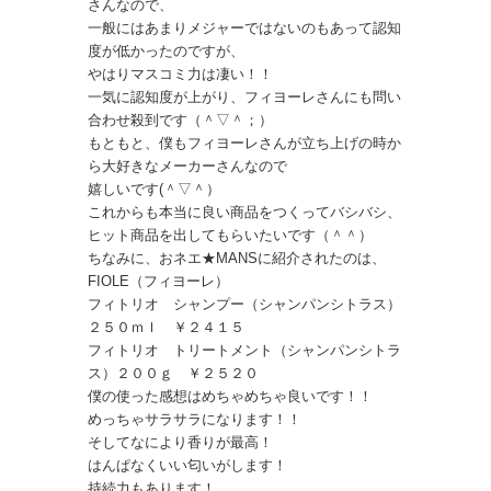
さんなので、
一般にはあまりメジャーではないのもあって認知
度が低かったのですが、
やはりマスコミ力は凄い！！
一気に認知度が上がり、フィヨーレさんにも問い
合わせ殺到です（＾▽＾；）
もともと、僕もフィヨーレさんが立ち上げの時か
ら大好きなメーカーさんなので
嬉しいです(＾▽＾）
これからも本当に良い商品をつくってバシバシ、
ヒット商品を出してもらいたいです（＾＾）
ちなみに、おネエ★MANSに紹介されたのは、
FIOLE（フィヨーレ）
フィトリオ シャンプー（シャンパンシトラス）
２５０ｍｌ ￥２４１５
フィトリオ トリートメント（シャンパンシトラ
ス）２００ｇ ￥２５２０
僕の使った感想はめちゃめちゃ良いです！！
めっちゃサラサラになります！！
そしてなにより香りが最高！
はんぱなくいい匂いがします！
持続力もあります！