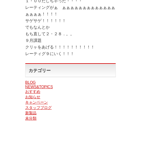
１・００だしちゃった・・・・
レーティングがぁ ぁぁぁぁぁぁぁぁぁぁぁぁぁ
ぁぁぁぁ！！！！
サゲサゲ！！！！！！
でもなんとか
もち直して２・２８．。。
９月課題
クリヶをあげる！！！！！！！！！！
レーティグ９にいく！！！
カテゴリー
BLOG
NEWS&TOPICS
おすすめ
お知らせ
キャンペーン
スタッフブログ
新製品
未分類