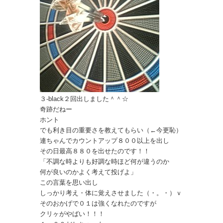
３-black２回出しました＾＾☆
奇跡だねー
ホント
でも利き目の重要さを教えてもらい（←今更恥）
連ちゃんでカウントアップ８００以上を出し
その日最高８８０を出せたのです！！
「不調な時よりも好調な時ほど何が違うのか
何が良いのかよく考えて投げよ」
この言葉を思い出し
しっかり考え・体に覚えさせました（・。・）ｖ
そのおかげで０１は強くなれたのですが
クリヶがやばい！！！