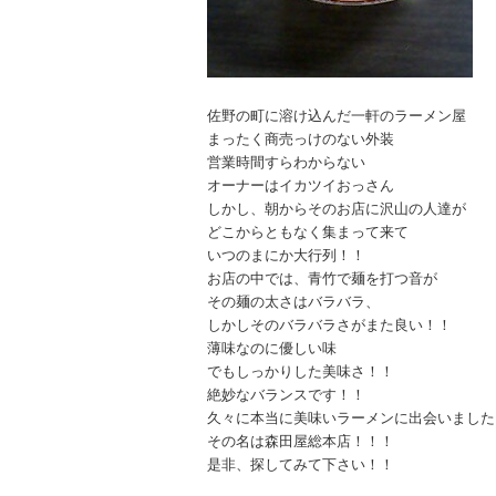
佐野の町に溶け込んだ一軒のラーメン屋
まったく商売っけのない外装
営業時間すらわからない
オーナーはイカツイおっさん
しかし、朝からそのお店に沢山の人達が
どこからともなく集まって来て
いつのまにか大行列！！
お店の中では、青竹で麺を打つ音が
その麺の太さはバラバラ、
しかしそのバラバラさがまた良い！！
薄味なのに優しい味
でもしっかりした美味さ！！
絶妙なバランスです！！
久々に本当に美味いラーメンに出会いました
その名は森田屋総本店！！！
是非、探してみて下さい！！