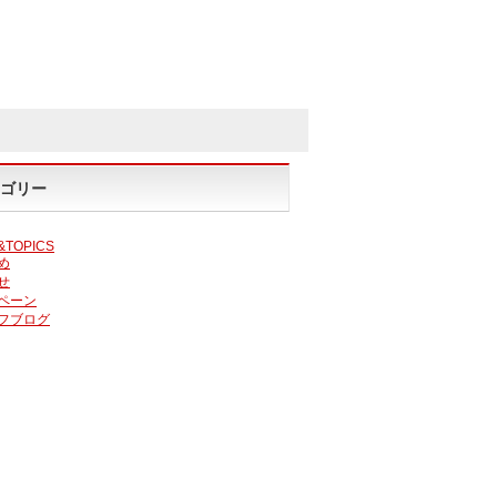
ゴリー
&TOPICS
め
せ
ペーン
フブログ