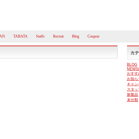
AN
TABATA
Staffs
Recruit
Blog
Coupon
カテ
BLOG
NEWS
おすす
お知ら
キャン
スタッ
新製品
未分類