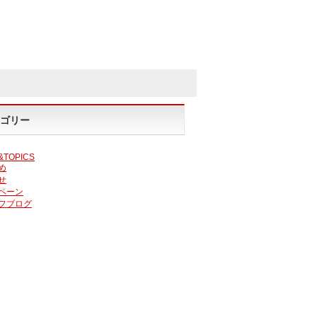
ゴリー
&TOPICS
め
せ
ペーン
フブログ