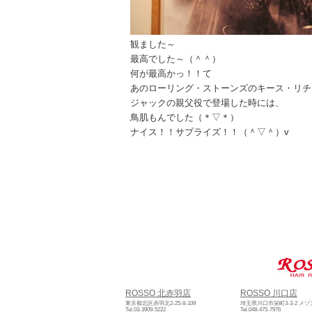
観ました～
最高でした～（＾＾）
何が最高かっ！！て
あのローリング・ストーンズのキース・リチ
ジャックの親父役で登場した時には、
鳥肌もんでした（＊▽＊）
ナイス！！サプライズ！！（＾▽＾）v
ROSSO 北赤羽店
ROSSO 川口店
東京都北区赤羽北2-25-8-109
埼玉県川口市栄町3-3-2 メ
Tel.03-3909-5222
Tel.048-475-7976