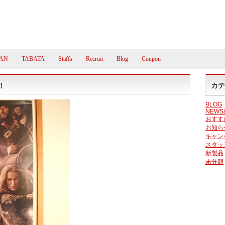
AN
TABATA
Staffs
Recruit
Blog
Coupon
！
カテ
BLOG
NEWS
おすす
お知ら
キャン
スタッ
新製品
未分類