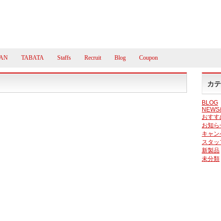
AN
TABATA
Staffs
Recruit
Blog
Coupon
カテ
BLOG
NEWS
おすす
お知ら
キャン
スタッ
新製品
未分類