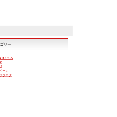
ゴリー
&TOPICS
め
せ
ペーン
フブログ