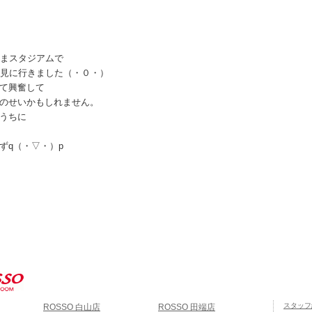
たまスタジアムで
を見に行きました（・０・）
て興奮して
のせいかもしれません。
うちに
ずq（・▽・）p
スタッフ
ROSSO 白山店
ROSSO 田端店