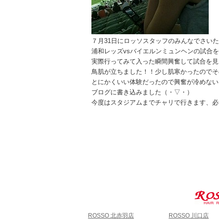
７月31日にロッソスタッフのみんなでさい
浦和レッズvsバイエルンミュンヘンの試合
実際行ってみて入った瞬間興奮して試合を見
鳥肌が立ちました！！少し肌寒かったのでそ
とにかくいい体験だったので興奮が冷めない
ブログに書き込みました（・▽・）
今度はスタジアムまでチャリで行きます、必
ROSSO 北赤羽店
ROSSO 川口店