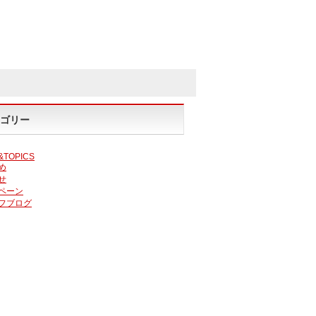
ゴリー
&TOPICS
め
せ
ペーン
フブログ