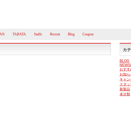
AN
TABATA
Staffs
Recruit
Blog
Coupon
カテ
BLOG
NEWS
おすす
お知ら
キャン
スタッ
新製品
未分類