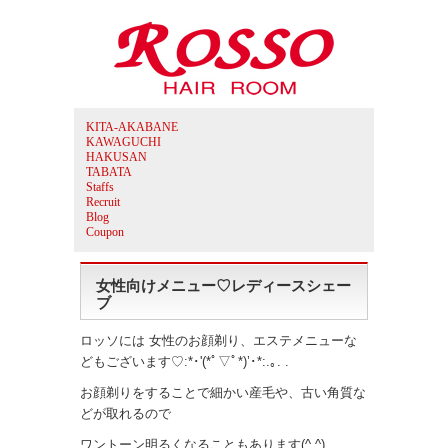
KITA-AKABANE
KAWAGUCHI
HAKUSAN
TABATA
Staffs
Recruit
Blog
Coupon
女性向けメニュー♡レディースシェー
ブ
ロッソには 女性のお顔剃り、エステメニューな
どもございます♡:*･'(*ﾟ▽ﾟ*)’･*:.｡. .
お顔剃りをすることで細かい産毛や、古い角質な
どが取れるので
ワントーン明るくなることもあります(^ ^)