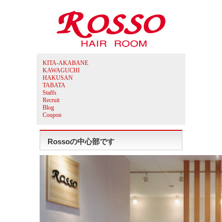
KITA-AKABANE
KAWAGUCHI
HAKUSAN
TABATA
Staffs
Recruit
Blog
Coupon
Rossoの中心部です