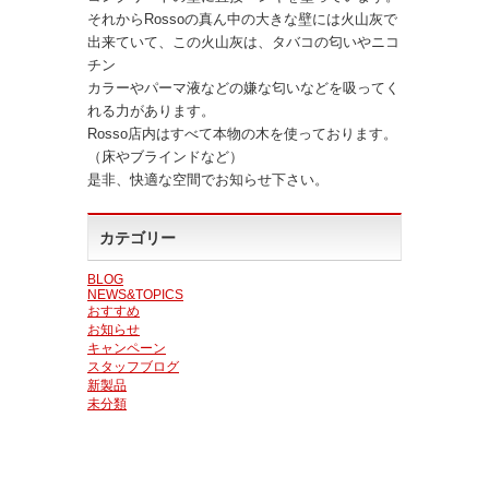
それからRossoの真ん中の大きな壁には火山灰で
出来ていて、この火山灰は、タバコの匂いやニコ
チン
カラーやパーマ液などの嫌な匂いなどを吸ってく
れる力があります。
Rosso店内はすべて本物の木を使っております。
（床やブラインドなど）
是非、快適な空間でお知らせ下さい。
カテゴリー
BLOG
NEWS&TOPICS
おすすめ
お知らせ
キャンペーン
スタッフブログ
新製品
未分類